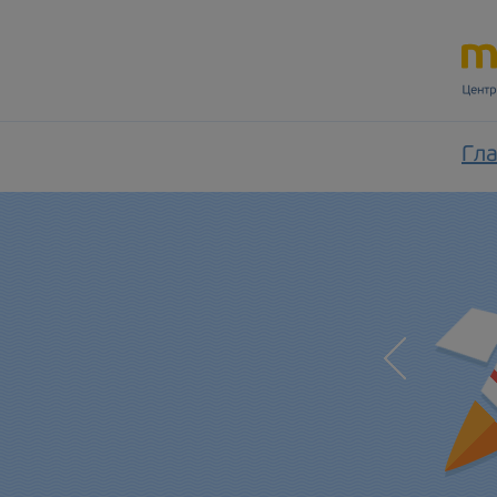
Гл
Скорость и надежность, проверенные
временем
Время — деньги. Мы экономим ваше время
постоянно сокращая время обработки
обменных операций!