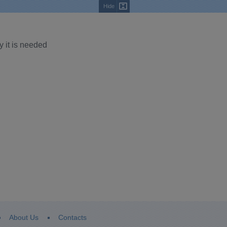
Hide
y it is needed
About Us
Contacts