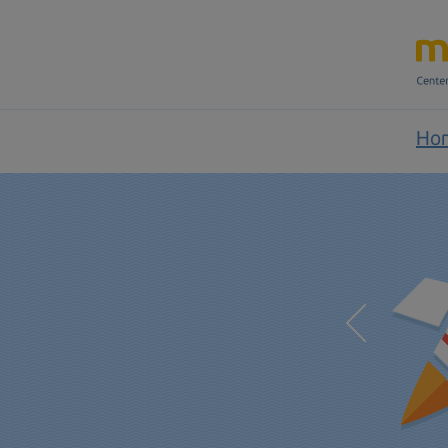
Ho
Fast and reliable is time tested
Time is money. We save you time by reducing the
time constant processing exchange transactions!